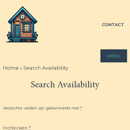
TINY
CONTACT
HOUSE
DRENTHE
MENU
Home
»
Search Availability
Search Availability
Verplichte velden zijn gekenmerkt met
*
Inchecken
*