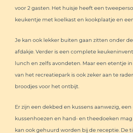
voor 2 gasten. Het huisje heeft een tweepers
keukentje met koelkast en kookplaatje en een 
Je kan ook lekker buiten gaan zitten onder 
afdakje. Verder is een complete keukeninventa
lunch en zelfs avondeten. Maar een etentje in 
van het recreatiepark is ook zeker aan te rade
broodjes voor het ontbijt.
Er zijn een dekbed en kussens aanwezig, ee
kussenhoezen en hand- en theedoeken mag 
kan ook gehuurd worden bij de receptie. De 