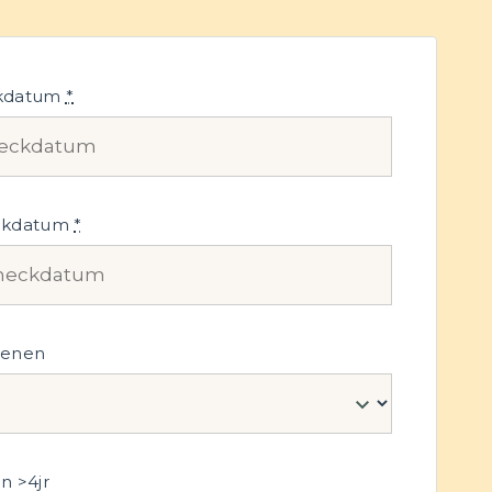
kdatum
*
ckdatum
*
senen
n >4jr