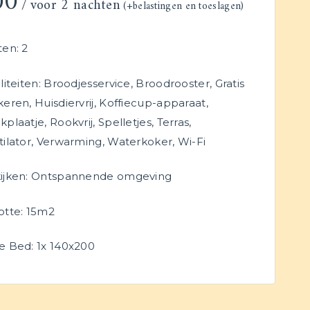
00
voor 2 nachten
(+belastingen en toeslagen)
ten:
2
liteiten:
Broodjesservice
,
Broodrooster
,
Gratis
keren
,
Huisdiervrij
,
Koffiecup-apparaat
,
kplaatje
,
Rookvrij
,
Spelletjes
,
Terras
,
ilator
,
Verwarming
,
Waterkoker
,
Wi-Fi
ijken:
Ontspannende omgeving
otte:
15m2
e Bed:
1x 140x200