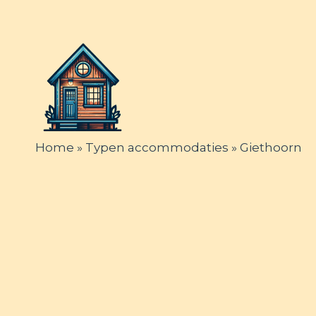
Ga
naar
de
TINY H
inhoud
Home
»
Typen accommodaties
»
Giethoorn