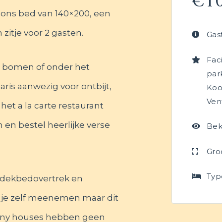
€
1
oons bed van 140×200, een
zitje voor 2 gasten.
Gas
Faci
de bomen of onder het
par
ris aanwezig voor ontbijt,
Koo
Vent
het a la carte restaurant
n en bestel heerlijke verse
Bek
Gro
Typ
n dekbedovertrek en
je zelf meenemen maar dit
tiny houses hebben geen